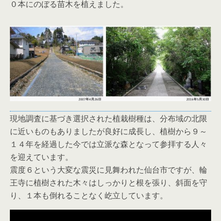
０本にのぼる苗木を植えました。
現地調査に基づき選択された植栽樹種は、分布域の北限
に近いものもありましたが良好に成長し、植樹から９～
１４年を経過した今では立派な森となって参拝する人々
を迎えています。
震度６という大変な震災に見舞われた仙台市ですが、輪
王寺に植樹された木々はしっかりと根を張り、斜面を守
り、１本も倒れることなく屹立しています。