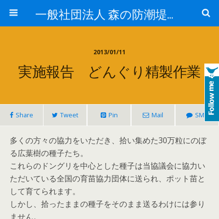
一般社団法人 森の防潮堤協会
2013/01/11
実施報告 どんぐり精製作業
Share
Tweet
Pin
Mail
SMS
多くの方々の協力をいただき、拾い集めた30万粒にのぼ
る広葉樹の種子たち。
これらのドングリを中心とした種子は当協議会に協力い
ただいている全国の育苗協力団体に送られ、ポット苗と
して育てられます。
しかし、拾ったままの種子をそのまま送るわけには参り
ません。