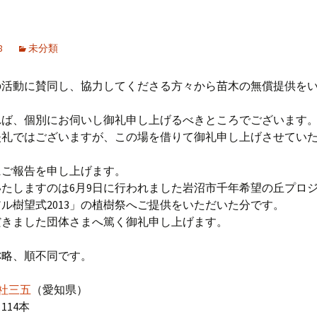
防潮堤の提案
国土交通省
目指すモデル林 ～新
集
舞子浜海岸林～
ナ
ちを守る森の防潮
国土交通省 資料編
8
未分類
関連動画
実施事例 ～湘南海岸
海岸林～
林野庁
の活動に賛同し、協力してくださる方々から苗木の無償提供を
森の構成樹種
宮城県
れば、個別にお伺いし御礼申し上げるべきところでございます
失礼ではございますが、この場を借りて御礼申し上げさせてい
仙台市
岩沼市
にご報告を申し上げます。
たしますのは6月9日に行われました岩沼市千年希望の丘プロ
亘理町
ル樹望式2013」の植樹祭へご提供をいただいた分です。
だきました団体さまへ篤く御礼申し上げます。
山元町
称略、順不同です。
日本生態学会
社三五
（愛知県）
日本海岸林学会
114本