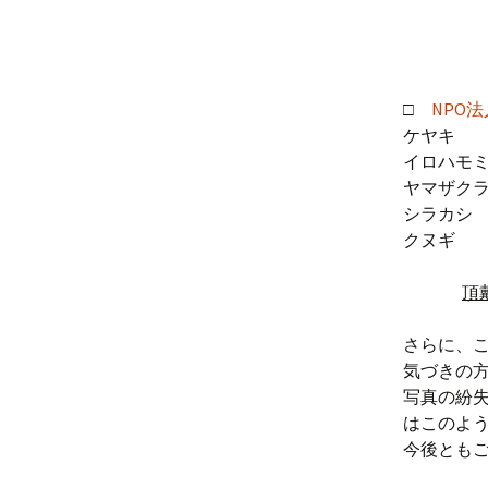
□
NPO
ケヤキ
イロハモミ
ヤマザク
シラカ
クヌギ
頂
さらに、
気づきの方は
写真の紛
はこのよ
今後とも