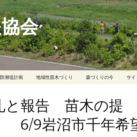
堤協会
防潮堤計画
地域性苗木づくり
森づくりの今
サイ
防
標」
本大震災による海
母樹探索
盬竈神社
の被害
礼と報告 苗木の提
くり
種子採取
斗蔵山
を
海岸林の今
育苗
奥松島宮戸島
 6/9岩沼市千年希
構想の中での海岸
内閣府 東日本大震災
興計画
復興構想会議
地域性苗木の提供実績