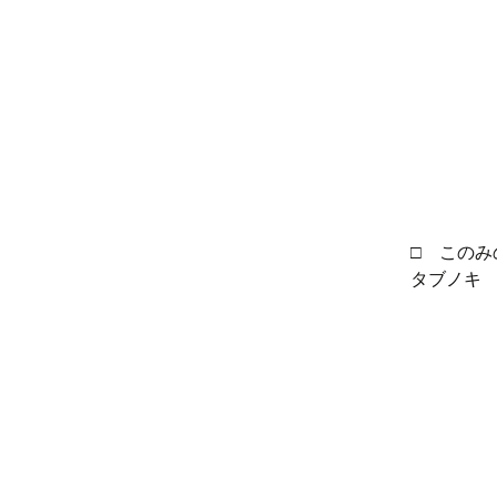
□ このみ
タブノキ 