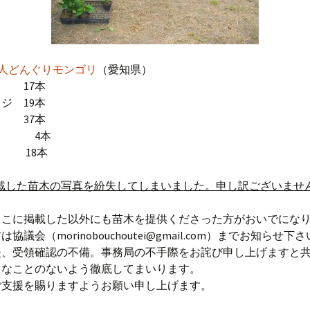
法人どんぐりモンゴリ
（愛知県）
 17本
ジ 19本
ラ 37本
シ 4本
 18本
戴した苗木の写真を紛失してしまいました。申し訳ございませ
ここに掲載した以外にも苗木を提供くださった方がおいでにな
協議会（morinobouchoutei@gmail.com）までお知らせ下
失、受領確認の不備。事務局の不手際をお詫び申し上げますと
うなことのないよう徹底してまいります。
ご支援を賜りますようお願い申し上げます。