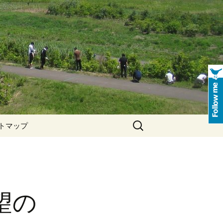
検
トマップ
索:
望の