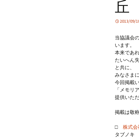
丘
プ
宮脇昭、果てなき闘
森の
活動報告書
い 一志治夫・著 
英社インターナショ
ル
いの
2013/09/1
リンクについて
堤 
当協議会
います。
本来であ
たいへん
と共に、
みなさま
今回掲載い
「メモリア
提供いた
掲載は敬
□
株式会
タブノキ 