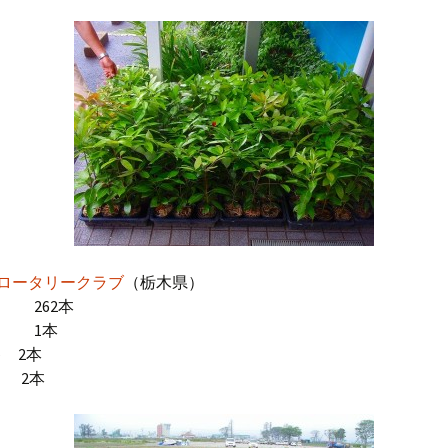
植生学会
日本生態系協会
東北大学教授 清和研
二氏
ロータリークラブ
（栃木県）
 262本
 1本
 2本
 2本