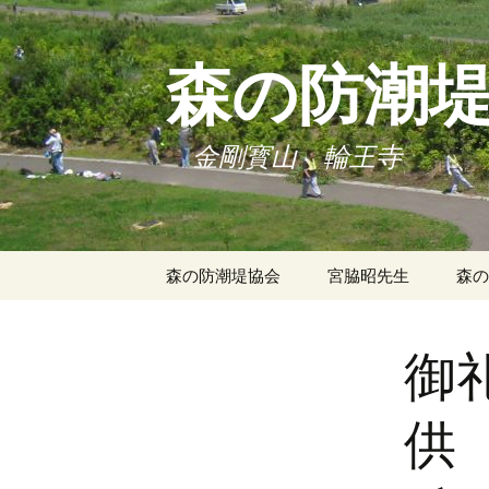
森の防潮
金剛寳山 輪王寺
コ
森の防潮堤協会
宮脇昭先生
森の
ン
テ
理事長挨拶
瓦礫を活かす「森の
河北新報「座
東日
波堤」が命を守る
岸林
ン
御
ツ
役員・顧問
輪王寺の森づ
「森の長城」が日本
被災
へ
救う！
ス
定款
供
復興
キ
森の力
林復
協会パンフレット
ッ