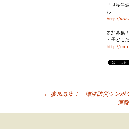
「世界津
ル
http://www
参加募集！
～子ども
http://mor
←
参加募集！ 津波防災シンポジ
速
投
稿