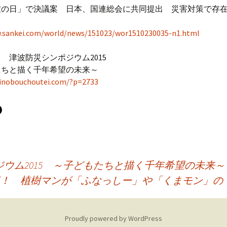
波の日」で決議案 日本、国連総会に共同提出 災害対策で存
.sankei.com/world/news/151023/wor1510230035-n1.html
 津波防災シンポジウム2015
たちと描く千年希望の未来～
inobouchoutei.com/?p=2733
ウム2015 ～子どもたちと描く千年希望の未来～
報！ 植樹マンが「ふなっしー」や「くまモン」の
Proudly powered by WordPress