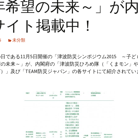
年希望の未来～」が
防潮堤の提案
国土交通省
目指すモデル林 ～新
集
舞子浜海岸林～
ナ
ちを守る森の防潮
国土交通省 資料編
サイト掲載中！
関連動画
実施事例 ～湘南海岸
海岸林～
林野庁
5
未分類
森の構成樹種
宮城県
日である11月5日開催の「津波防災シンポジウム2015 ～子
仙台市
望の未来～」が、内閣府の「津波防災ひろめ隊（「くまモン」
）」及び「TEAM防災ジャパン」の各サイトにて紹介されてい
岩沼市
亘理町
山元町
日本生態学会
日本海岸林学会