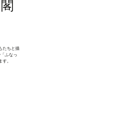
内閣
どもたちと描
や「ふなっ
ます。