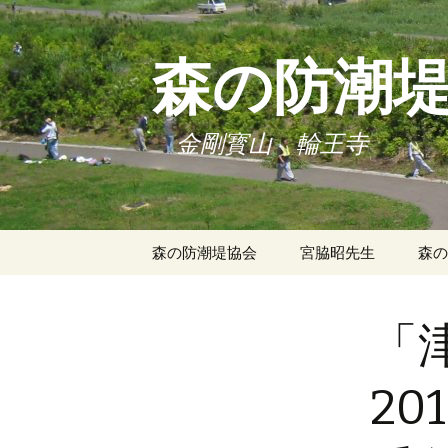
森の防潮
金剛寳山 輪王寺
コ
森の防潮堤協会
宮脇昭先生
森の
ン
テ
理事長挨拶
瓦礫を活かす「森の
河北新報「座
東日
波堤」が命を守る
岸林
ン
「
ツ
役員・顧問
輪王寺の森づ
「森の長城」が日本
被災
へ
救う！
ス
定款
2
復興
キ
森の力
林復
協会パンフレット
ッ