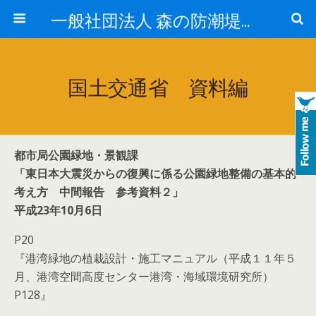
一般社団法人 森の防潮堤協会
国土交通省 資料編
都市局公園緑地・景観課
「東日本大震災からの復興に係る公園緑地整備の基本的
考え方 中間報告 参考資料２」
平成23年10月6日
P20
『港湾緑地の植栽設計・施工マニュアル（平成１１年５
月、港湾空間高度センター港湾・海域環境研究所）
P128』